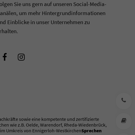
olgen Sie uns gern auf unseren Social-Media-
anälen, um mehr Hintergrundinformationen
nd Einblicke in unser Unternehmen zu
rhalten.
+
chkräfte sowie eine kompetente und zertifizierte
M
irchen wie z.B. Oelde, Warendorf, Rheda-Wiedenbrück,
nal im Umkreis von Ennigerloh-Westkirchen
Sprechen