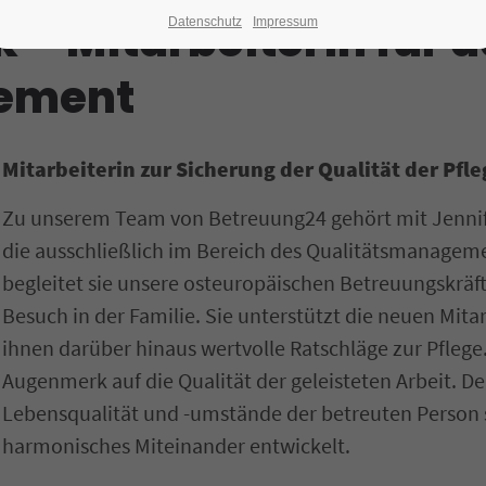
k – Mitarbeiterin für 
Datenschutz
Impressum
ement
Mitarbeiterin zur Sicherung der Qualität der Pfl
Zu unserem Team von Betreuung24 gehört mit Jennifer
die ausschließlich im Bereich des Qualitätsmanagem
begleitet sie unsere osteuropäischen Betreuungskräft
Besuch in der Familie. Sie unterstützt die neuen Mita
ihnen darüber hinaus wertvolle Ratschläge zur Pflege.
Augenmerk auf die Qualität der geleisteten Arbeit. De
Lebensqualität und -umstände der betreuten Person s
harmonisches Miteinander entwickelt.