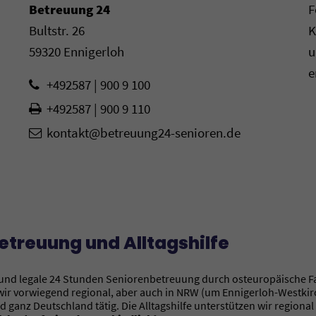
Betreuung 24
F
Bultstr. 26
K
59320 Ennigerloh
u
e
+492587 | 900 9 100
+492587 | 900 9 110
kontakt@betreuung24-senioren.de
etreuung und Alltagshilfe
 und legale 24 Stunden Seniorenbetreuung durch osteuropäische Fa
d wir vorwiegend regional, aber auch in NRW (um Ennigerloh-Westk
nd ganz Deutschland tätig. Die Alltagshilfe unterstützen wir regio