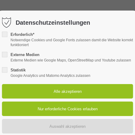
00
kontakt@betreuung24-senioren.de
Datenschutzeinstellungen
Erforderlich*
Notwendige Cookies und Google Fonts zulassen damit die Website korrekt
funktioniert
 SIND WIR
24H BETREUUNG
ALLTAGSHILFE
Externe Medien
Externe Medien wie Google Maps, OpenStreetMap und Youtube zulassen
Statistik
Google Analytics und Matomo Analytics zulassen