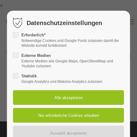
>
Menu
Datenschutzeinstellungen
Erforderlich*
Notwendige Cookies und Google Fonts zulassen damit die
Website korrekt funktioniert
Vielen Dank für Ihre
Externe Medien
Externe Medien wie Google Maps, OpenStreetMap und
Nachricht
Youtube zulassen
Statistik
Google Analytics und Matomo Analytics zulassen
Wir haben Ihre E-Mail erhalten und werden uns in Kürze bei
Ihnen zurückmelden. In dringenden Fällen, melden Sie sich
gern telefonisch bei uns:
02587 | 900 9 100